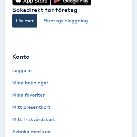
Bokadirekt för företag
Babylights
Läs mer
Företagsinloggning
Balayage
Bambumassage
Konto
Barber
Logga in
Barnklippning
Mina bokningar
Mina favoriter
BIAB
Mitt presentkort
Blowout
Mitt friskvårdskort
Bottenfärg
Avboka med kod