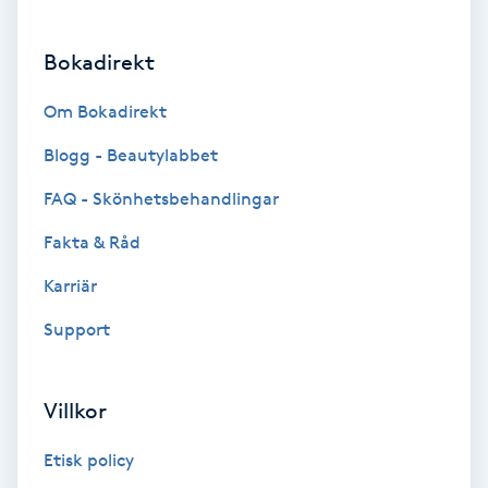
Brynformning
Bokadirekt
Brynfärgning
Om Bokadirekt
Blogg - Beautylabbet
Brynplockning
FAQ - Skönhetsbehandlingar
Bröllopsuppsättning
Fakta & Råd
C
Karriär
Celluliter
Support
Coachning
Villkor
Color correction
Etisk policy