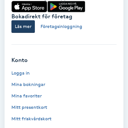
Babylights
Bokadirekt för företag
Balayage
Läs mer
Företagsinloggning
Bambumassage
Barber
Konto
Logga in
Barnklippning
Mina bokningar
BIAB
Mina favoriter
Blowout
Mitt presentkort
Mitt friskvårdskort
Bottenfärg