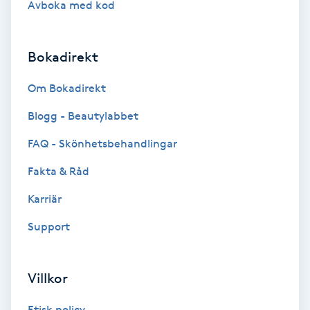
Avboka med kod
Brynformning
Bokadirekt
Brynfärgning
Om Bokadirekt
Brynplockning
Blogg - Beautylabbet
Bröllopsuppsättning
FAQ - Skönhetsbehandlingar
C
Fakta & Råd
Celluliter
Karriär
Support
Coachning
Color correction
Villkor
Etisk policy