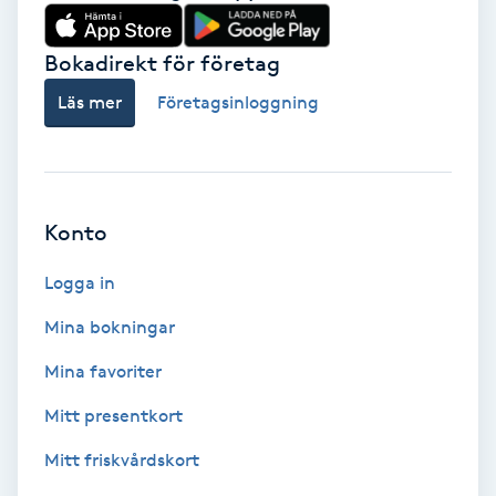
Babylights
Bokadirekt för företag
Balayage
Läs mer
Företagsinloggning
Bambumassage
Barber
Konto
Logga in
Barnklippning
Mina bokningar
BIAB
Mina favoriter
Blowout
Mitt presentkort
Mitt friskvårdskort
Bottenfärg