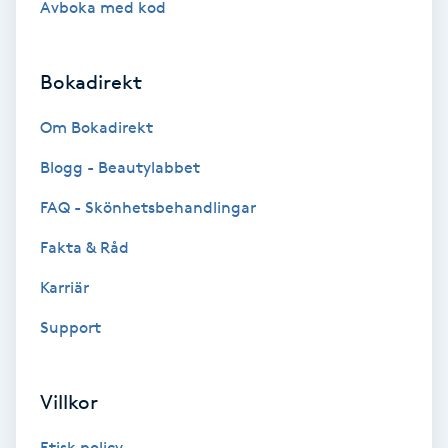
Avboka med kod
Brynformning
Bokadirekt
Brynfärgning
Om Bokadirekt
Brynplockning
Blogg - Beautylabbet
Bröllopsuppsättning
FAQ - Skönhetsbehandlingar
C
Fakta & Råd
Celluliter
Karriär
Support
Coachning
Color correction
Villkor
Etisk policy