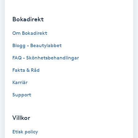
Brynformning
Bokadirekt
Brynfärgning
Om Bokadirekt
Brynplockning
Blogg - Beautylabbet
FAQ - Skönhetsbehandlingar
Bröllopsuppsättning
Fakta & Råd
C
Karriär
Celluliter
Support
Coachning
Villkor
Color correction
Etisk policy