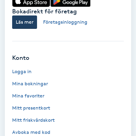
Bokadirekt för företag
Babylights
Läs mer
Företagsinloggning
Balayage
Bambumassage
Konto
Barber
Logga in
Barnklippning
Mina bokningar
BIAB
Mina favoriter
Mitt presentkort
Blowout
Mitt friskvårdskort
Bottenfärg
Avboka med kod