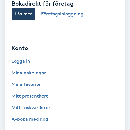
Bokadirekt för företag
Babylights
Läs mer
Företagsinloggning
Balayage
Bambumassage
Konto
Barber
Logga in
Mina bokningar
Barnklippning
Mina favoriter
BIAB
Mitt presentkort
Mitt friskvårdskort
Blowout
Avboka med kod
Bottenfärg