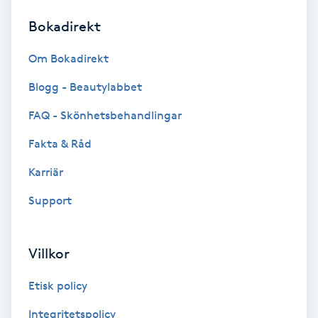
Bokadirekt
Brynformning
Om Bokadirekt
Brynfärgning
Blogg - Beautylabbet
Brynplockning
FAQ - Skönhetsbehandlingar
Fakta & Råd
Bröllopsuppsättning
C
Karriär
Support
Celluliter
Coachning
Villkor
Color correction
Etisk policy
Integritetspolicy