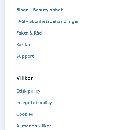
Cryoterapi
Blogg - Beautylabbet
D
FAQ - Skönhetsbehandlingar
Damklippning
Fakta & Råd
Dermapen
Karriär
Support
Diamantslipning
E
Villkor
Enzympeeling
Etisk policy
Extensions
Integritetspolicy
Cookies
Extensions borttagning
Allmänna villkor