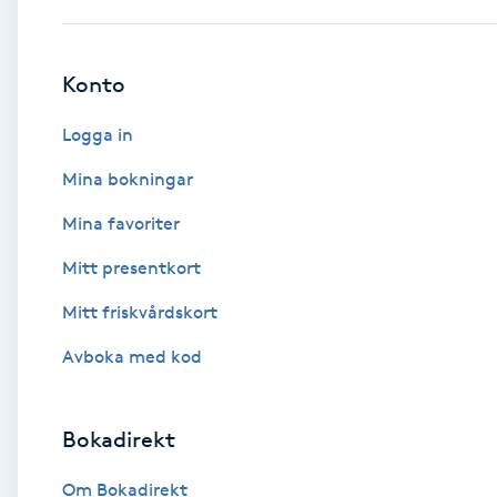
Brynformning
Konto
Brynfärgning
Logga in
Brynplockning
Mina bokningar
Mina favoriter
Bröllopsuppsättning
Mitt presentkort
C
Mitt friskvårdskort
Celluliter
Avboka med kod
Coachning
Bokadirekt
Color correction
Om Bokadirekt