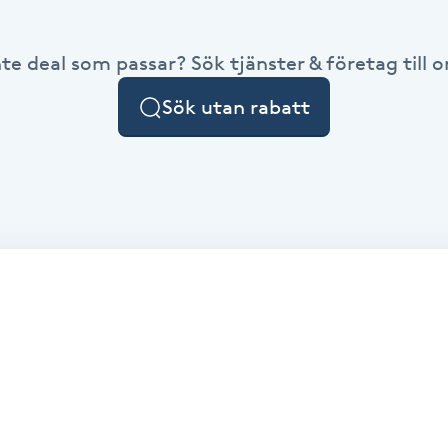
nte deal som passar? Sök tjänster & företag till or
Sök utan rabatt