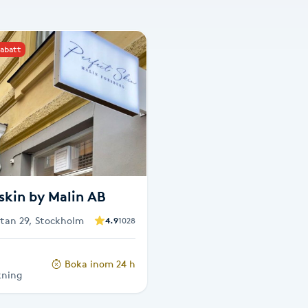
rabatt
skin by Malin AB
tan 29, Stockholm
4.9
1028
Boka inom 24 h
kning