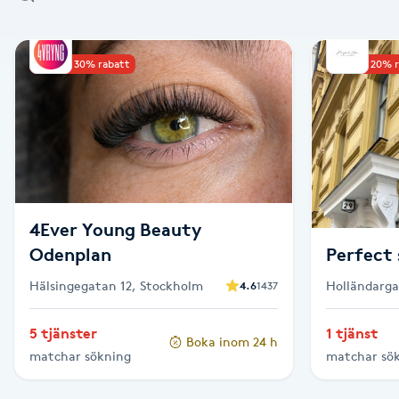
Alternativmedicin
Upp till 30% rabatt
Upp till 20% 
Andningsmassage
Ansiktslyft utan kirurgi
Aromamassage
Ashtanga Yoga
4Ever Young Beauty
Odenplan
Perfect 
Ayurveda
Hälsingegatan 12, Stockholm
Holländarga
4.6
1437
Ayurvedisk Massage
5 tjänster
1 tjänst
Boka inom 24 h
matchar sökning
matchar sö
Ansiktsbehandling djuprengörande
B