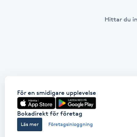
Babylights
Hittar du i
Balayage
Bambumassage
Barber
Barnklippning
För en smidigare upplevelse
BIAB
Bokadirekt för företag
Blowout
Läs mer
Företagsinloggning
Bottenfärg