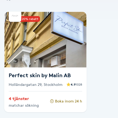
Alternativmedicin
Upp till 20% rabatt
Andningsmassage
Ansiktslyft utan kirurgi
Aromamassage
Ashtanga Yoga
Perfect skin by Malin AB
Ayurveda
Holländargatan 29, Stockholm
4.9
1028
Ayurvedisk Massage
4 tjänster
Boka inom 24 h
matchar sökning
Ansiktsbehandling djuprengörande
B