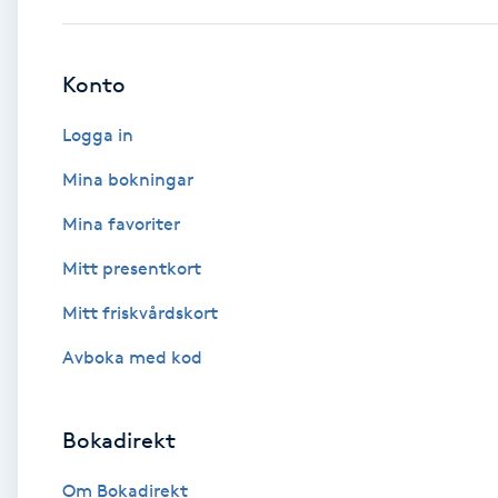
Brynformning
Konto
Brynfärgning
Logga in
Brynplockning
Mina bokningar
Mina favoriter
Bröllopsuppsättning
Mitt presentkort
C
Mitt friskvårdskort
Celluliter
Avboka med kod
Coachning
Bokadirekt
Color correction
Om Bokadirekt