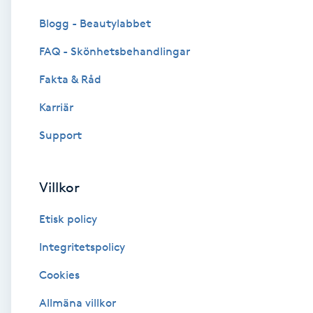
Cryoterapi
Blogg - Beautylabbet
D
FAQ - Skönhetsbehandlingar
Damklippning
Fakta & Råd
Dermapen
Karriär
Support
Diamantslipning
E
Villkor
Enzympeeling
Etisk policy
Extensions
Integritetspolicy
Cookies
Extensions borttagning
Allmäna villkor