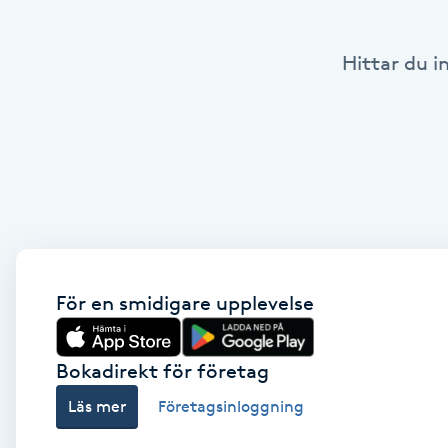
Babylights
Hittar du i
Balayage
Bambumassage
Barber
Barnklippning
För en smidigare upplevelse
BIAB
Bokadirekt för företag
Blowout
Läs mer
Företagsinloggning
Bottenfärg