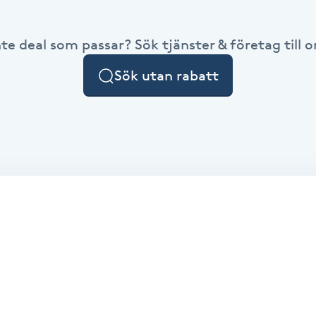
nte deal som passar? Sök tjänster & företag till or
Sök utan rabatt