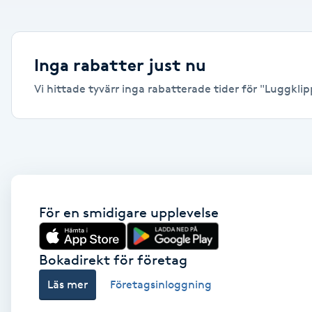
Alternativmedicin
Andningsmassage
Inga rabatter just nu
Vi hittade tyvärr inga rabatterade tider för "Luggklipp
Ansiktslyft utan kirurgi
Aromamassage
Ashtanga Yoga
Ayurveda
För en smidigare upplevelse
Ayurvedisk Massage
Bokadirekt för företag
Läs mer
Företagsinloggning
Ansiktsbehandling djuprengörande
B