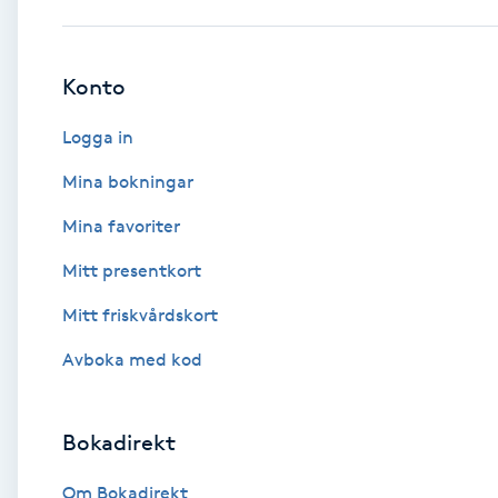
Babylights
Konto
Balayage
Logga in
Bambumassage
Mina bokningar
Mina favoriter
Barber
Mitt presentkort
Barnklippning
Mitt friskvårdskort
BIAB
Avboka med kod
Blowout
Bokadirekt
Bottenfärg
Om Bokadirekt