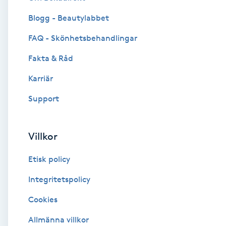
Blogg - Beautylabbet
Brynformning
FAQ - Skönhetsbehandlingar
Brynfärgning
Fakta & Råd
Brynplockning
Karriär
Support
Bröllopsuppsättning
C
Villkor
Celluliter
Etisk policy
Coachning
Integritetspolicy
Cookies
Color correction
Allmänna villkor