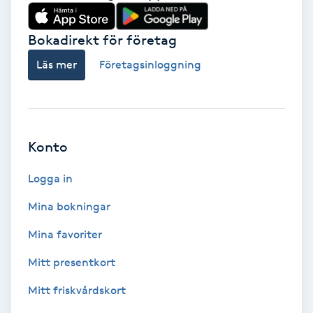
Babylights
Bokadirekt för företag
Balayage
Läs mer
Företagsinloggning
Bambumassage
Barber
Konto
Logga in
Barnklippning
Mina bokningar
BIAB
Mina favoriter
Blowout
Mitt presentkort
Mitt friskvårdskort
Bottenfärg