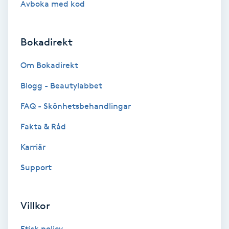
Avboka med kod
Brynformning
Bokadirekt
Brynfärgning
Om Bokadirekt
Brynplockning
Blogg - Beautylabbet
Bröllopsuppsättning
FAQ - Skönhetsbehandlingar
C
Fakta & Råd
Celluliter
Karriär
Support
Coachning
Color correction
Villkor
Etisk policy