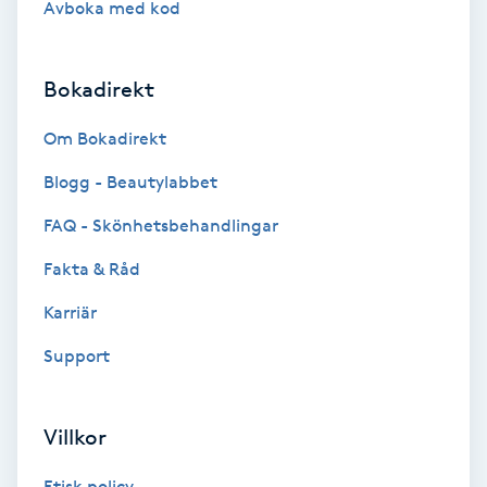
Avboka med kod
Brynformning
Bokadirekt
Brynfärgning
Om Bokadirekt
Brynplockning
Blogg - Beautylabbet
Bröllopsuppsättning
FAQ - Skönhetsbehandlingar
C
Fakta & Råd
Celluliter
Karriär
Support
Coachning
Color correction
Villkor
Etisk policy