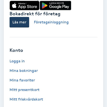
Babylights
Bokadirekt för företag
Balayage
Läs mer
Företagsinloggning
Bambumassage
Barber
Konto
Logga in
Barnklippning
Mina bokningar
BIAB
Mina favoriter
Blowout
Mitt presentkort
Mitt friskvårdskort
Bottenfärg