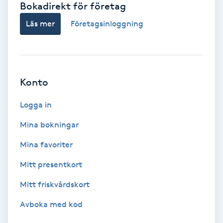
Bokadirekt för företag
Babylights
Läs mer
Företagsinloggning
Balayage
Bambumassage
Konto
Barber
Logga in
Mina bokningar
Barnklippning
Mina favoriter
BIAB
Mitt presentkort
Mitt friskvårdskort
Blowout
Avboka med kod
Bottenfärg