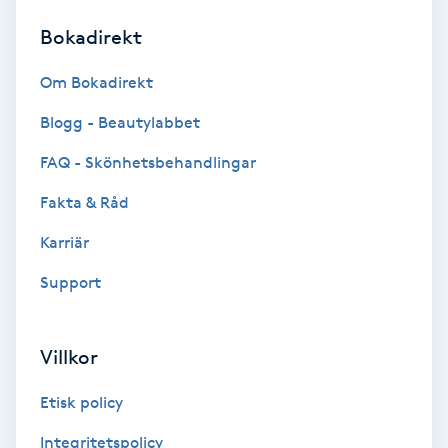
Bokadirekt
Brynformning
Om Bokadirekt
Brynfärgning
Blogg - Beautylabbet
Brynplockning
FAQ - Skönhetsbehandlingar
Fakta & Råd
Bröllopsuppsättning
C
Karriär
Support
Celluliter
Coachning
Villkor
Color correction
Etisk policy
Integritetspolicy