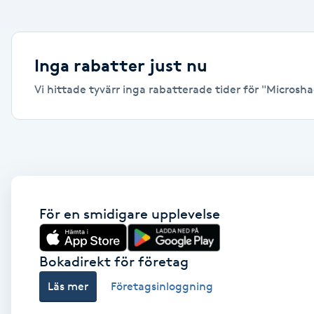
Alternativmedicin
Andningsmassage
Inga rabatter just nu
Vi hittade tyvärr inga rabatterade tider för "Microshad
Ansiktslyft utan kirurgi
Aromamassage
Ashtanga Yoga
Ayurveda
För en smidigare upplevelse
Ayurvedisk Massage
Bokadirekt för företag
Läs mer
Företagsinloggning
Ansiktsbehandling djuprengörande
B