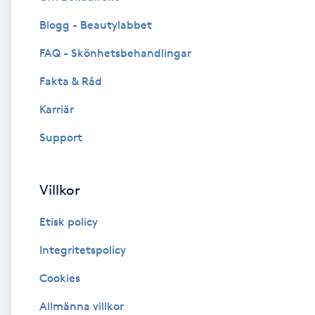
Blogg - Beautylabbet
Brynformning
FAQ - Skönhetsbehandlingar
Brynfärgning
Fakta & Råd
Brynplockning
Karriär
Support
Bröllopsuppsättning
C
Villkor
Celluliter
Etisk policy
Coachning
Integritetspolicy
Cookies
Color correction
Allmänna villkor