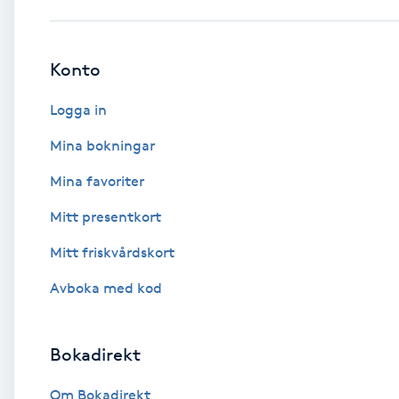
Babylights
Konto
Balayage
Logga in
Bambumassage
Mina bokningar
Mina favoriter
Barber
Mitt presentkort
Barnklippning
Mitt friskvårdskort
BIAB
Avboka med kod
Blowout
Bokadirekt
Bottenfärg
Om Bokadirekt