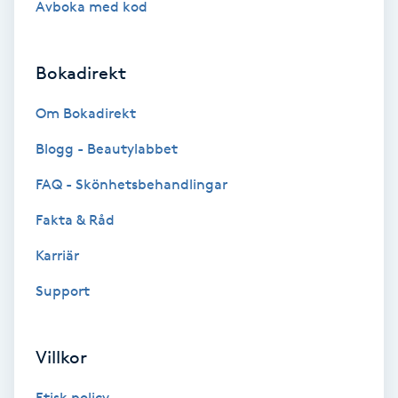
Avboka med kod
Brynformning
Bokadirekt
Brynfärgning
Om Bokadirekt
Brynplockning
Blogg - Beautylabbet
Bröllopsuppsättning
FAQ - Skönhetsbehandlingar
C
Fakta & Råd
Celluliter
Karriär
Support
Coachning
Color correction
Villkor
Etisk policy