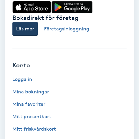
Babylights
Bokadirekt för företag
Balayage
Läs mer
Företagsinloggning
Bambumassage
Barber
Konto
Logga in
Barnklippning
Mina bokningar
BIAB
Mina favoriter
Blowout
Mitt presentkort
Mitt friskvårdskort
Bottenfärg