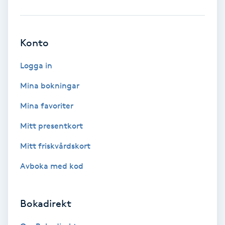
Brynformning
Konto
Brynfärgning
Logga in
Brynplockning
Mina bokningar
Bröllopsuppsättning
Mina favoriter
C
Mitt presentkort
Celluliter
Mitt friskvårdskort
Avboka med kod
Coachning
Color correction
Bokadirekt