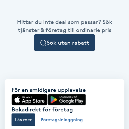
Babylights
Hittar du inte deal som passar? Sök
Balayage
tjänster & företag till ordinarie pris
Sök utan rabatt
Bambumassage
Barber
Barnklippning
För en smidigare upplevelse
BIAB
Blowout
Bokadirekt för företag
Läs mer
Företagsinloggning
Bottenfärg