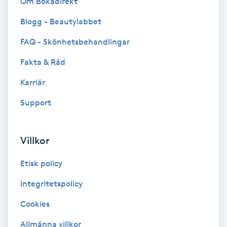
Om Bokadirekt
Cryoterapi
D
Blogg - Beautylabbet
FAQ - Skönhetsbehandlingar
Damklippning
Fakta & Råd
Dermapen
Karriär
Diamantslipning
Support
E
Villkor
Enzympeeling
Etisk policy
Extensions
Integritetspolicy
Extensions borttagning
Cookies
Allmänna villkor
Eyeliner-tatuering