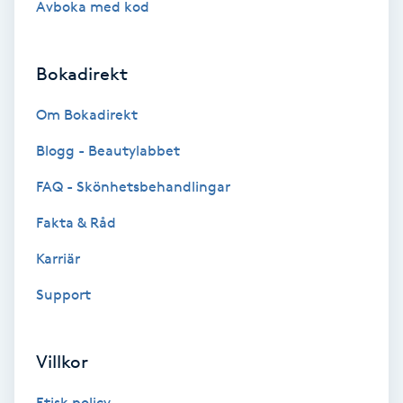
Avboka med kod
Brynformning
Bokadirekt
Brynfärgning
Om Bokadirekt
Brynplockning
Blogg - Beautylabbet
Bröllopsuppsättning
FAQ - Skönhetsbehandlingar
C
Fakta & Råd
Celluliter
Karriär
Support
Coachning
Color correction
Villkor
Etisk policy