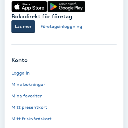
Babylights
Bokadirekt för företag
Balayage
Läs mer
Företagsinloggning
Bambumassage
Barber
Konto
Logga in
Barnklippning
Mina bokningar
BIAB
Mina favoriter
Blowout
Mitt presentkort
Mitt friskvårdskort
Bottenfärg