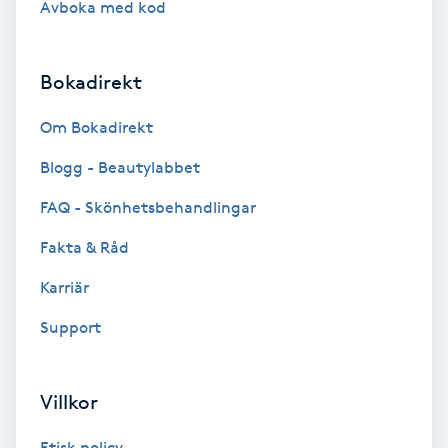
Avboka med kod
Brynformning
Bokadirekt
Brynfärgning
Om Bokadirekt
Brynplockning
Blogg - Beautylabbet
Bröllopsuppsättning
FAQ - Skönhetsbehandlingar
C
Fakta & Råd
Celluliter
Karriär
Support
Coachning
Color correction
Villkor
Etisk policy