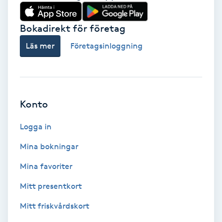
Babylights
Bokadirekt för företag
Balayage
Läs mer
Företagsinloggning
Bambumassage
Barber
Konto
Logga in
Barnklippning
Mina bokningar
BIAB
Mina favoriter
Blowout
Mitt presentkort
Mitt friskvårdskort
Bottenfärg