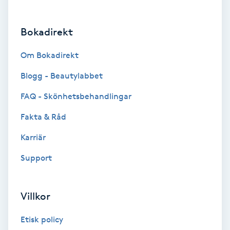
Brynformning
Bokadirekt
Brynfärgning
Om Bokadirekt
Brynplockning
Blogg - Beautylabbet
FAQ - Skönhetsbehandlingar
Bröllopsuppsättning
Fakta & Råd
C
Karriär
Celluliter
Support
Coachning
Villkor
Color correction
Etisk policy