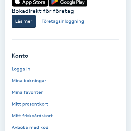
Bokadirekt för företag
Babylights
Läs mer
Företagsinloggning
Balayage
Bambumassage
Konto
Barber
Logga in
Barnklippning
Mina bokningar
BIAB
Mina favoriter
Mitt presentkort
Blowout
Mitt friskvårdskort
Bottenfärg
Avboka med kod