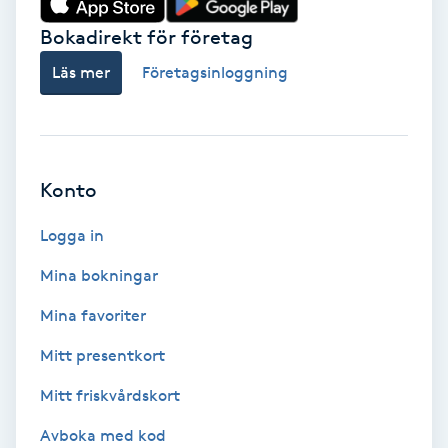
Bokadirekt för företag
Babylights
Läs mer
Företagsinloggning
Balayage
Bambumassage
Konto
Barber
Logga in
Barnklippning
Mina bokningar
BIAB
Mina favoriter
Mitt presentkort
Blowout
Mitt friskvårdskort
Bottenfärg
Avboka med kod