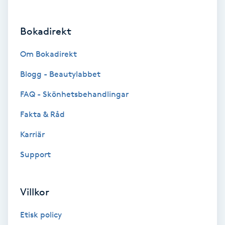
Brynformning
Bokadirekt
Brynfärgning
Om Bokadirekt
Brynplockning
Blogg - Beautylabbet
FAQ - Skönhetsbehandlingar
Bröllopsuppsättning
Fakta & Råd
C
Karriär
Celluliter
Support
Coachning
Villkor
Color correction
Etisk policy