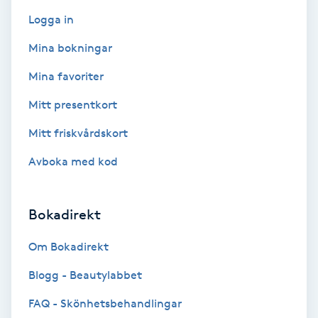
F
Logga in
Mina bokningar
Face framing
Mina favoriter
Faceliftmassage
Mitt presentkort
Fet hårbotten
Mitt friskvårdskort
Avboka med kod
Fettreducering
Fibromassage
Bokadirekt
Om Bokadirekt
Fillers
Blogg - Beautylabbet
Fotmassage
FAQ - Skönhetsbehandlingar