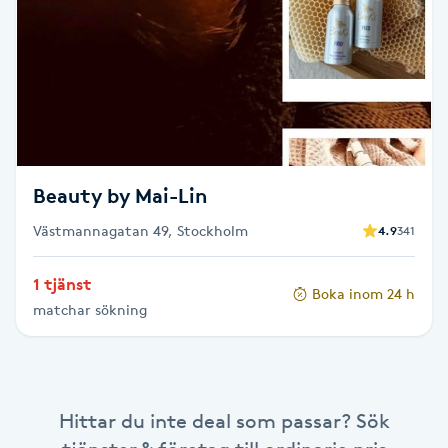
Brynformning
Brynfärgning
Brynplockning
Beauty by Mai-Lin
Bröllopsuppsättning
Västmannagatan 49, Stockholm
4.9
341
C
Celluliter
1 tjänst
Boka inom 24 h
matchar sökning
Coachning
Color correction
Hittar du inte deal som passar? Sök