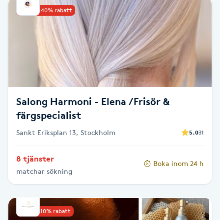
Upp till 40% rabatt
Babylights
Balayage
Bambumassage
Barber
Salong Harmoni - Elena /Frisör &
färgspecialist
Barnklippning
Sankt Eriksplan 13, Stockholm
5.0
31
BIAB
8 tjänster
Boka inom 24 h
matchar sökning
Blowout
Bottenfärg
Upp till 10% rabatt