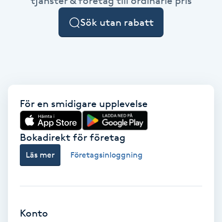
tjänster & företag till ordinarie pris
Cryoterapi
D
Sök utan rabatt
Damklippning
Dermapen
Diamantslipning
För en smidigare upplevelse
E
Bokadirekt för företag
Enzympeeling
Läs mer
Företagsinloggning
Extensions
Extensions borttagning
Konto
Eyeliner-tatuering