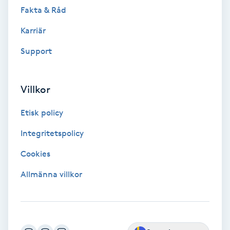
Fotsvamp
Fakta & Råd
Karriär
Fotvård
Support
Fransar
Villkor
Fransborttagning
Etisk policy
Fransfärgning
Integritetspolicy
Fransförlängning
Cookies
Allmänna villkor
Fransförlängning Megavolym
Fransförlängning Volym