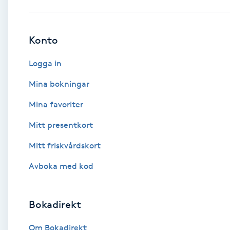
Babylights
Konto
Balayage
Logga in
Bambumassage
Mina bokningar
Mina favoriter
Barber
Mitt presentkort
Barnklippning
Mitt friskvårdskort
BIAB
Avboka med kod
Blowout
Bokadirekt
Bottenfärg
Om Bokadirekt