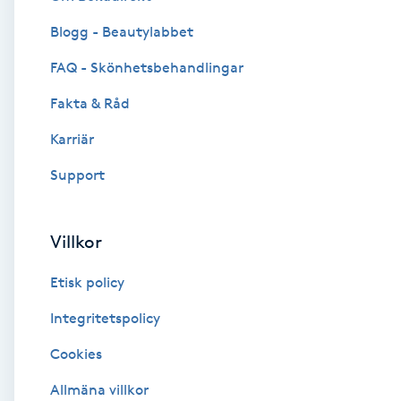
Blogg - Beautylabbet
Brynformning
FAQ - Skönhetsbehandlingar
Brynfärgning
Fakta & Råd
Brynplockning
Karriär
Support
Bröllopsuppsättning
C
Villkor
Celluliter
Etisk policy
Coachning
Integritetspolicy
Cookies
Color correction
Allmäna villkor