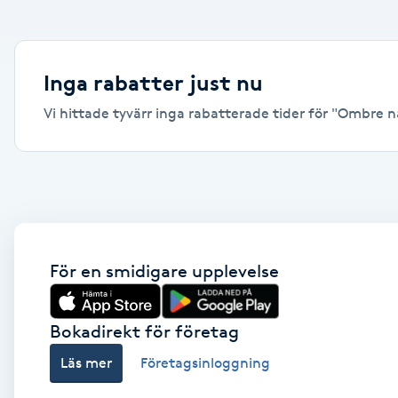
Alternativmedicin
Andningsmassage
Inga rabatter just nu
Vi hittade tyvärr inga rabatterade tider för "Ombre nag
Ansiktslyft utan kirurgi
Aromamassage
Ashtanga Yoga
Ayurveda
För en smidigare upplevelse
Ayurvedisk Massage
Bokadirekt för företag
Läs mer
Företagsinloggning
Ansiktsbehandling djuprengörande
B