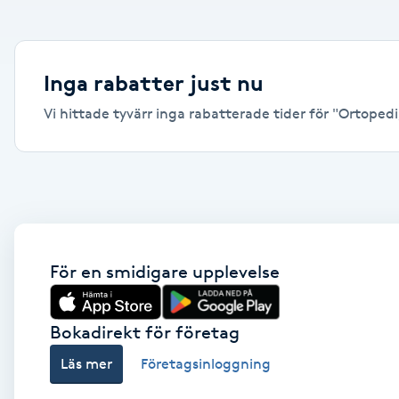
Alternativmedicin
Andningsmassage
Inga rabatter just nu
Vi hittade tyvärr inga rabatterade tider för "Ortopedi,
Ansiktslyft utan kirurgi
Aromamassage
Ashtanga Yoga
Ayurveda
För en smidigare upplevelse
Ayurvedisk Massage
Bokadirekt för företag
Läs mer
Företagsinloggning
Ansiktsbehandling djuprengörande
B