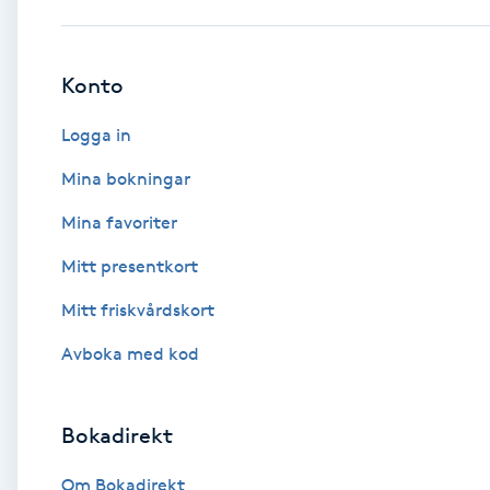
Babylights
Konto
Balayage
Logga in
Bambumassage
Mina bokningar
Mina favoriter
Barber
Mitt presentkort
Barnklippning
Mitt friskvårdskort
BIAB
Avboka med kod
Blowout
Bokadirekt
Bottenfärg
Om Bokadirekt