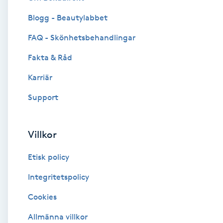
Blogg - Beautylabbet
Brynformning
FAQ - Skönhetsbehandlingar
Brynfärgning
Fakta & Råd
Brynplockning
Karriär
Support
Bröllopsuppsättning
C
Villkor
Celluliter
Etisk policy
Coachning
Integritetspolicy
Cookies
Color correction
Allmänna villkor