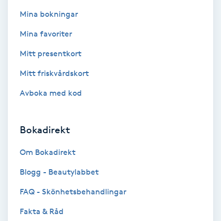
Fotsvamp
Mina bokningar
Mina favoriter
Fotvård
Mitt presentkort
Fransar
Mitt friskvårdskort
Fransborttagning
Avboka med kod
Fransfärgning
Bokadirekt
Fransförlängning
Om Bokadirekt
Blogg - Beautylabbet
Fransförlängning Megavolym
FAQ - Skönhetsbehandlingar
Fransförlängning Volym
Fakta & Råd