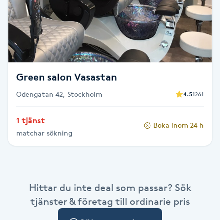
Cryoterapi
D
Damklippning
Dermapen
Green salon Vasastan
Odengatan 42, Stockholm
4.5
1261
Diamantslipning
E
1 tjänst
Boka inom 24 h
matchar sökning
Enzympeeling
Extensions
Hittar du inte deal som passar? Sök
Extensions borttagning
tjänster & företag till ordinarie pris
Eyeliner-tatuering