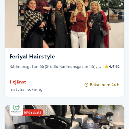
Brynformning
Brynfärgning
Brynplockning
Feriyal Hairstyle
Bröllopsuppsättning
Rådmansgatan 55(Studio Rådmansgatan 55),
4.9
182
C
Stockholm
Celluliter
1 tjänst
Boka inom 24 h
matchar sökning
Coachning
Upp till 10% rabatt
Color correction