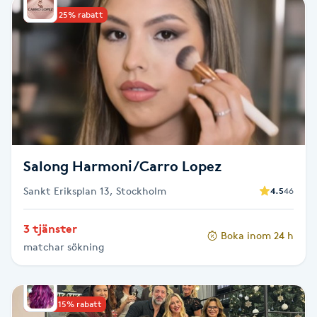
Upp till 25% rabatt
Babylights
Balayage
Bambumassage
Barber
Salong Harmoni/Carro Lopez
Barnklippning
Sankt Eriksplan 13, Stockholm
4.5
46
BIAB
3 tjänster
Boka inom 24 h
matchar sökning
Blowout
Bottenfärg
Upp till 15% rabatt