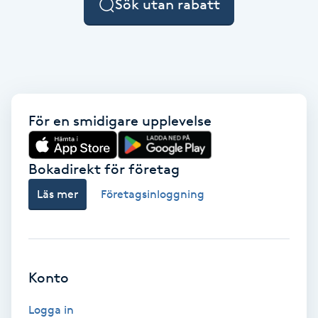
Sök utan rabatt
F
Face framing
Faceliftmassage
För en smidigare upplevelse
Fet hårbotten
Bokadirekt för företag
Fettreducering
Läs mer
Företagsinloggning
Fibromassage
Fillers
Konto
Fotmassage
Logga in