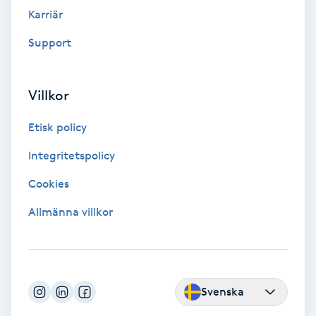
Fransk manikyr
Karriär
Support
Fransrengöring
Frekvensterapi
Villkor
Etisk policy
Friskvård
Integritetspolicy
Friskvårdsmassage
Cookies
Frisör
Allmänna villkor
Funktionsanalys
Färgning
Svenska