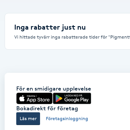
Alternativmedicin
Andningsmassage
Inga rabatter just nu
Vi hittade tyvärr inga rabatterade tider för "Pigmentfl
Ansiktslyft utan kirurgi
Aromamassage
Ashtanga Yoga
Ayurveda
För en smidigare upplevelse
Ayurvedisk Massage
Bokadirekt för företag
Läs mer
Företagsinloggning
Ansiktsbehandling djuprengörande
B