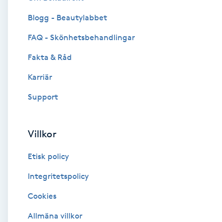
Blogg - Beautylabbet
Brynformning
FAQ - Skönhetsbehandlingar
Brynfärgning
Fakta & Råd
Brynplockning
Karriär
Support
Bröllopsuppsättning
C
Villkor
Celluliter
Etisk policy
Coachning
Integritetspolicy
Cookies
Color correction
Allmäna villkor