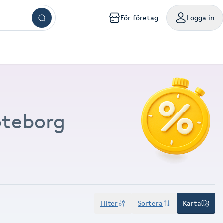
För företag
Logga in
ar
ngar
ingar
ingar
ingar
kningar
sökningar
g
mig
a mig
handling nära mig
sör Västerås
Browlift Stockholm
Naglar Västerås
Yoga Göteborg
Tatuering Göteborg
Massage Västerås
Microneedling Göteborg
mpanjer samlade på ett ställe
oka friskvårdstjänster på Bokadirekt
Använd hos över 10 000 specialister i hela landet
m
lm
olm
holm
ockholm
handling Stockholm
isör Örebro
Browlift Göteborg
Naglar Örebro
Hot yoga Stockholm
Tatuering Malmö
Massage Örebro
Microneedling Malmö
ka sista minuten-tider med rabatt
nvänd hos över 4 500 utövare
Levereras digitalt eller hem i brevlådan
öteborg
sta något nytt till bättre pris
iltigt till 30:e juni 2027
Gäller i 1 år från inköpsdatum
g
rg
org
teborg
handling Göteborg
isör Linköping
Browlift Malmö
Naglar Helsingborg
Hot yoga Malmö
Tandblekning Stockholm
Massage Linköping
LPG Stockholm
ö
lmö
handling Malmö
isör Jönköping
Microblading Stockholm
Spa Stockholm
Spraytan Stockholm
Massage Helsingborg
LPG Göteborg
tta en deal
öp
Köp
Mitt friskvårdskort
Mitt presentkort
ckholm
sala
ling Stockholm
Microblading Göteborg
Spa Göteborg
Spraytan Örebro
LPG Malmö
Filter
Sortera
Karta