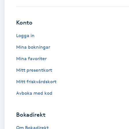
Babylights
Konto
Balayage
Logga in
Bambumassage
Mina bokningar
Mina favoriter
Barber
Mitt presentkort
Barnklippning
Mitt friskvårdskort
BIAB
Avboka med kod
Blowout
Bokadirekt
Bottenfärg
Om Bokadirekt