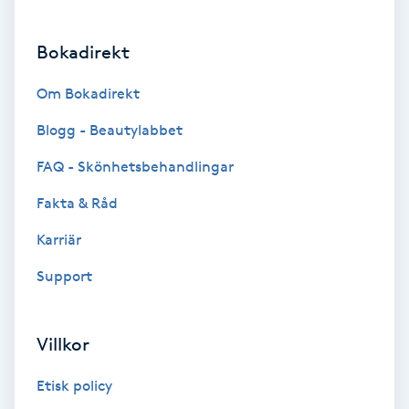
Brynformning
Bokadirekt
Brynfärgning
Om Bokadirekt
Blogg - Beautylabbet
Brynplockning
FAQ - Skönhetsbehandlingar
Bröllopsuppsättning
Fakta & Råd
C
Karriär
Celluliter
Support
Coachning
Villkor
Color correction
Etisk policy