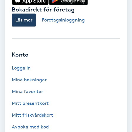
Bokadirekt för företag
Babylights
Läs mer
Företagsinloggning
Balayage
Bambumassage
Konto
Barber
Logga in
Barnklippning
Mina bokningar
Mina favoriter
BIAB
Mitt presentkort
Blowout
Mitt friskvårdskort
Bottenfärg
Avboka med kod