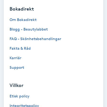
Bokadirekt
Brynformning
Om Bokadirekt
Brynfärgning
Blogg - Beautylabbet
Brynplockning
FAQ - Skönhetsbehandlingar
Fakta & Råd
Bröllopsuppsättning
C
Karriär
Support
Celluliter
Coachning
Villkor
Color correction
Etisk policy
Integritetspolicy