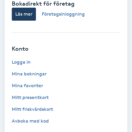
Bokadirekt för företag
Babylights
Läs mer
Företagsinloggning
Balayage
Bambumassage
Konto
Barber
Logga in
Mina bokningar
Barnklippning
Mina favoriter
BIAB
Mitt presentkort
Mitt friskvårdskort
Blowout
Avboka med kod
Bottenfärg