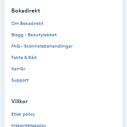
Bokadirekt
Brynformning
Om Bokadirekt
Brynfärgning
Blogg - Beautylabbet
Brynplockning
FAQ - Skönhetsbehandlingar
Fakta & Råd
Bröllopsuppsättning
C
Karriär
Support
Celluliter
Coachning
Villkor
Color correction
Etisk policy
Integritetspolicy