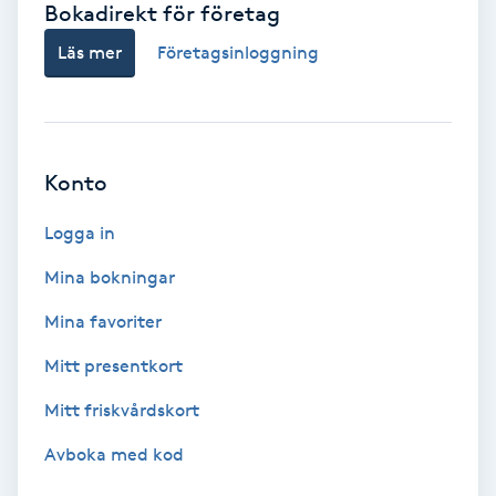
Bokadirekt för företag
Babylights
Läs mer
Företagsinloggning
Balayage
Bambumassage
Konto
Barber
Logga in
Mina bokningar
Barnklippning
Mina favoriter
BIAB
Mitt presentkort
Mitt friskvårdskort
Blowout
Avboka med kod
Bottenfärg