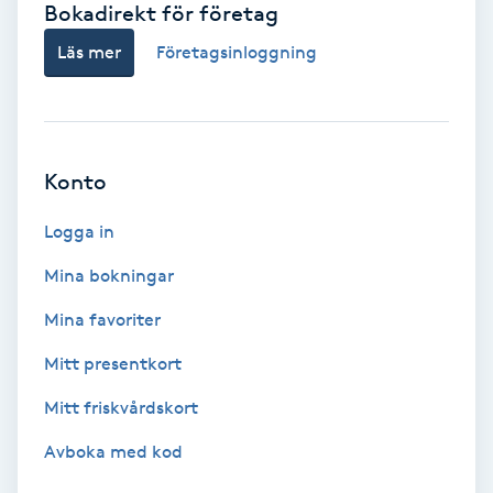
Bokadirekt för företag
Babylights
Läs mer
Företagsinloggning
Balayage
Bambumassage
Konto
Barber
Logga in
Mina bokningar
Barnklippning
Mina favoriter
BIAB
Mitt presentkort
Mitt friskvårdskort
Blowout
Avboka med kod
Bottenfärg