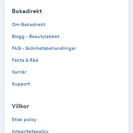
Bokadirekt
Brynformning
Om Bokadirekt
Brynfärgning
Blogg - Beautylabbet
Brynplockning
FAQ - Skönhetsbehandlingar
Fakta & Råd
Bröllopsuppsättning
C
Karriär
Support
Celluliter
Coachning
Villkor
Color correction
Etisk policy
Integritetspolicy