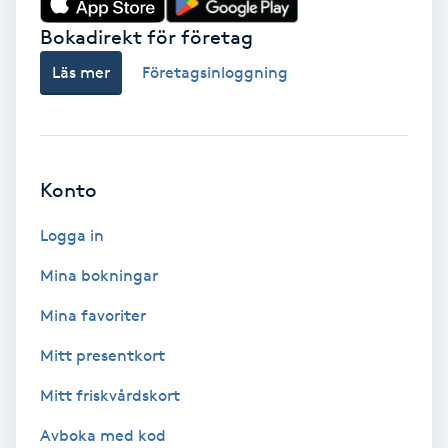
Bokadirekt för företag
Babylights
Läs mer
Företagsinloggning
Balayage
Bambumassage
Konto
Barber
Logga in
Barnklippning
Mina bokningar
BIAB
Mina favoriter
Mitt presentkort
Blowout
Mitt friskvårdskort
Bottenfärg
Avboka med kod