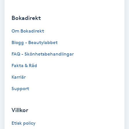
Brynformning
Bokadirekt
Brynfärgning
Om Bokadirekt
Brynplockning
Blogg - Beautylabbet
FAQ - Skönhetsbehandlingar
Bröllopsuppsättning
Fakta & Råd
C
Karriär
Celluliter
Support
Coachning
Villkor
Color correction
Etisk policy