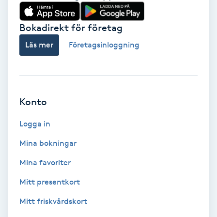
Babylights
Bokadirekt för företag
Balayage
Läs mer
Företagsinloggning
Bambumassage
Barber
Konto
Logga in
Barnklippning
Mina bokningar
BIAB
Mina favoriter
Blowout
Mitt presentkort
Mitt friskvårdskort
Bottenfärg