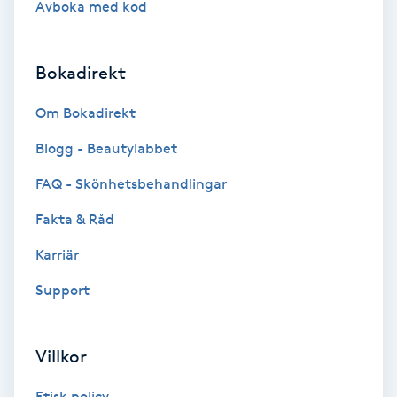
Avboka med kod
Brynformning
Bokadirekt
Brynfärgning
Om Bokadirekt
Brynplockning
Blogg - Beautylabbet
Bröllopsuppsättning
FAQ - Skönhetsbehandlingar
C
Fakta & Råd
Celluliter
Karriär
Support
Coachning
Color correction
Villkor
Etisk policy