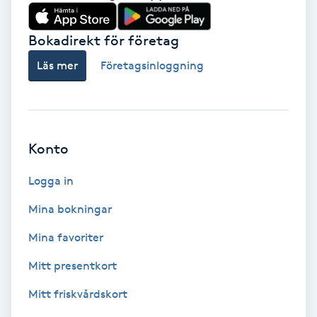
Babylights
Bokadirekt för företag
Balayage
Läs mer
Företagsinloggning
Bambumassage
Barber
Konto
Logga in
Barnklippning
Mina bokningar
BIAB
Mina favoriter
Blowout
Mitt presentkort
Mitt friskvårdskort
Bottenfärg