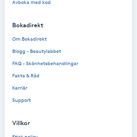
Avboka med kod
Brynformning
Bokadirekt
Brynfärgning
Om Bokadirekt
Brynplockning
Blogg - Beautylabbet
Bröllopsuppsättning
FAQ - Skönhetsbehandlingar
C
Fakta & Råd
Celluliter
Karriär
Support
Coachning
Color correction
Villkor
Etisk policy