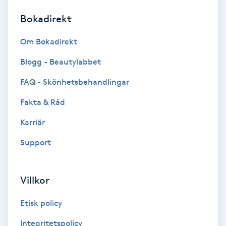
Bokadirekt
Brynformning
Om Bokadirekt
Brynfärgning
Blogg - Beautylabbet
Brynplockning
FAQ - Skönhetsbehandlingar
Fakta & Råd
Bröllopsuppsättning
C
Karriär
Support
Celluliter
Coachning
Villkor
Color correction
Etisk policy
Integritetspolicy