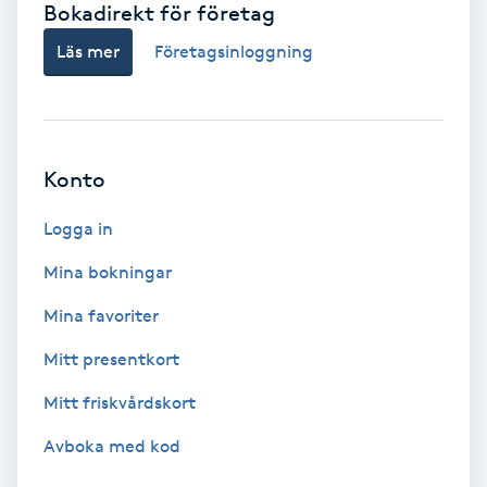
Bokadirekt för företag
Babylights
Läs mer
Företagsinloggning
Balayage
Bambumassage
Konto
Barber
Logga in
Mina bokningar
Barnklippning
Mina favoriter
BIAB
Mitt presentkort
Mitt friskvårdskort
Blowout
Avboka med kod
Bottenfärg