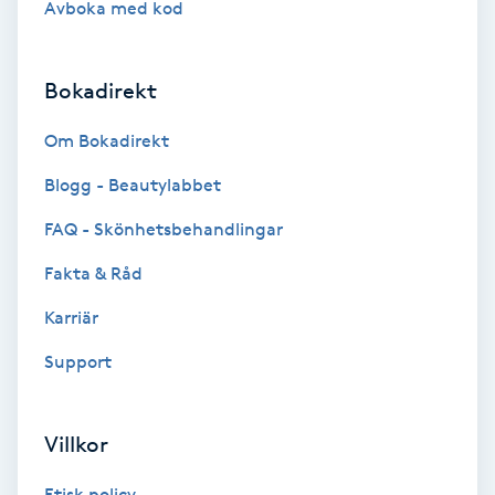
Avboka med kod
Brynformning
Bokadirekt
Brynfärgning
Om Bokadirekt
Brynplockning
Blogg - Beautylabbet
Bröllopsuppsättning
FAQ - Skönhetsbehandlingar
C
Fakta & Råd
Celluliter
Karriär
Support
Coachning
Color correction
Villkor
Etisk policy