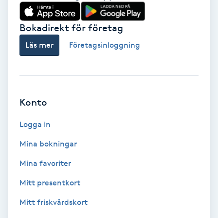
Babylights
Bokadirekt för företag
Balayage
Läs mer
Företagsinloggning
Bambumassage
Barber
Konto
Logga in
Barnklippning
Mina bokningar
BIAB
Mina favoriter
Blowout
Mitt presentkort
Mitt friskvårdskort
Bottenfärg