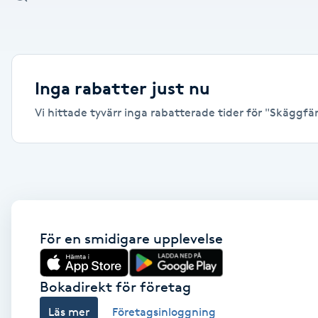
Alternativmedicin
Andningsmassage
Inga rabatter just nu
Ansiktslyft utan kirurgi
Vi hittade tyvärr inga rabatterade tider för "Skäggfär
Aromamassage
Ashtanga Yoga
Ayurveda
För en smidigare upplevelse
Ayurvedisk Massage
Bokadirekt för företag
Ansiktsbehandling djuprengörande
Läs mer
Företagsinloggning
B