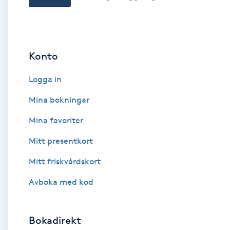
Babylights
Balayage
Konto
Logga in
Bambumassage
Mina bokningar
Barber
Mina favoriter
Barnklippning
Mitt presentkort
Mitt friskvårdskort
BIAB
Avboka med kod
Blowout
Bokadirekt
Bottenfärg