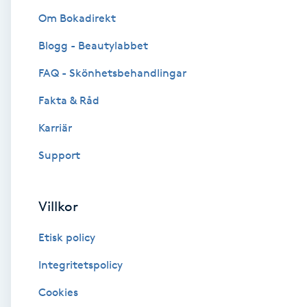
Om Bokadirekt
Brynformning
Blogg - Beautylabbet
Brynfärgning
FAQ - Skönhetsbehandlingar
Fakta & Råd
Brynplockning
Karriär
Bröllopsuppsättning
Support
C
Celluliter
Villkor
Etisk policy
Coachning
Integritetspolicy
Color correction
Cookies