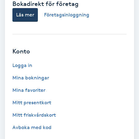
Bokadirekt för företag
Babylights
Läs mer
Företagsinloggning
Balayage
Bambumassage
Konto
Barber
Logga in
Mina bokningar
Barnklippning
Mina favoriter
BIAB
Mitt presentkort
Mitt friskvårdskort
Blowout
Avboka med kod
Bottenfärg