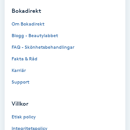
Bokadirekt
Brynformning
Om Bokadirekt
Brynfärgning
Blogg - Beautylabbet
Brynplockning
FAQ - Skönhetsbehandlingar
Fakta & Råd
Bröllopsuppsättning
C
Karriär
Support
Celluliter
Coachning
Villkor
Color correction
Etisk policy
Integritetspolicy