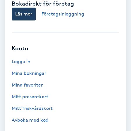
Bokadirekt för företag
Babylights
Läs mer
Företagsinloggning
Balayage
Bambumassage
Konto
Barber
Logga in
Mina bokningar
Barnklippning
Mina favoriter
BIAB
Mitt presentkort
Mitt friskvårdskort
Blowout
Avboka med kod
Bottenfärg