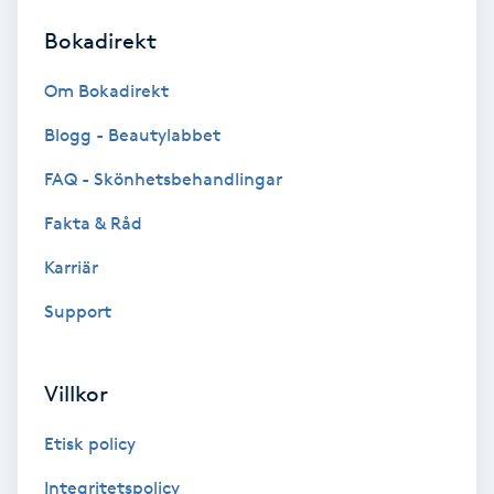
Bokadirekt
Brynformning
Om Bokadirekt
Brynfärgning
Blogg - Beautylabbet
Brynplockning
FAQ - Skönhetsbehandlingar
Fakta & Råd
Bröllopsuppsättning
C
Karriär
Support
Celluliter
Coachning
Villkor
Color correction
Etisk policy
Integritetspolicy