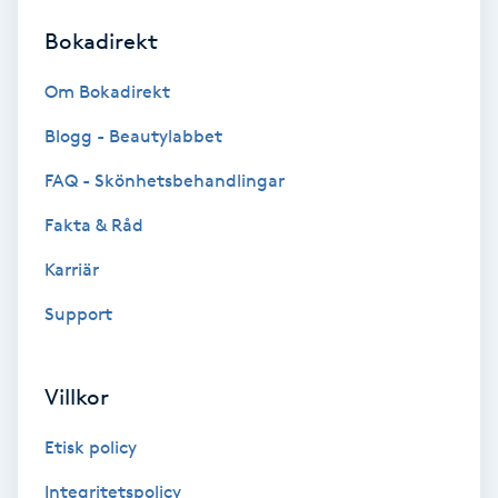
Bokadirekt
Brynformning
Om Bokadirekt
Brynfärgning
Blogg - Beautylabbet
Brynplockning
FAQ - Skönhetsbehandlingar
Fakta & Råd
Bröllopsuppsättning
C
Karriär
Support
Celluliter
Coachning
Villkor
Color correction
Etisk policy
Integritetspolicy