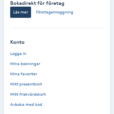
Bokadirekt för företag
Babylights
Läs mer
Företagsinloggning
Balayage
Bambumassage
Konto
Barber
Logga in
Mina bokningar
Barnklippning
Mina favoriter
BIAB
Mitt presentkort
Mitt friskvårdskort
Blowout
Avboka med kod
Bottenfärg