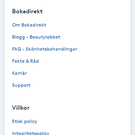
Bokadirekt
Brynformning
Om Bokadirekt
Brynfärgning
Blogg - Beautylabbet
Brynplockning
FAQ - Skönhetsbehandlingar
Fakta & Råd
Bröllopsuppsättning
C
Karriär
Support
Celluliter
Coachning
Villkor
Color correction
Etisk policy
Integritetspolicy