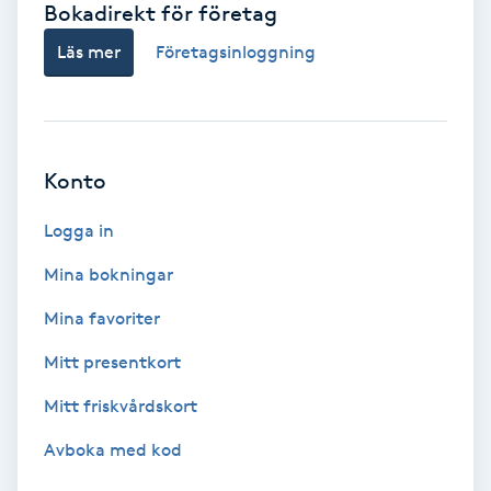
Bokadirekt för företag
Babylights
Läs mer
Företagsinloggning
Balayage
Bambumassage
Konto
Barber
Logga in
Mina bokningar
Barnklippning
Mina favoriter
BIAB
Mitt presentkort
Mitt friskvårdskort
Blowout
Avboka med kod
Bottenfärg