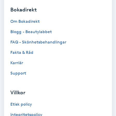
Bokadirekt
Brynformning
Om Bokadirekt
Brynfärgning
Blogg - Beautylabbet
Brynplockning
FAQ - Skönhetsbehandlingar
Fakta & Råd
Bröllopsuppsättning
C
Karriär
Support
Celluliter
Coachning
Villkor
Color correction
Etisk policy
Integritetspolicy