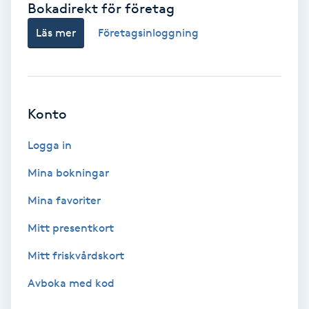
Bokadirekt för företag
Babylights
Läs mer
Företagsinloggning
Balayage
Bambumassage
Konto
Barber
Logga in
Mina bokningar
Barnklippning
Mina favoriter
BIAB
Mitt presentkort
Mitt friskvårdskort
Blowout
Avboka med kod
Bottenfärg