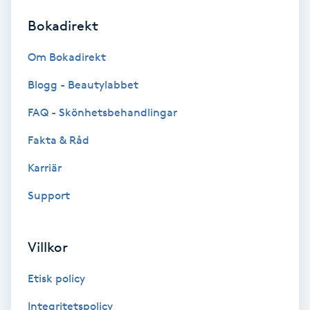
Bokadirekt
Brynformning
Om Bokadirekt
Brynfärgning
Blogg - Beautylabbet
Brynplockning
FAQ - Skönhetsbehandlingar
Fakta & Råd
Bröllopsuppsättning
C
Karriär
Support
Celluliter
Coachning
Villkor
Color correction
Etisk policy
Integritetspolicy