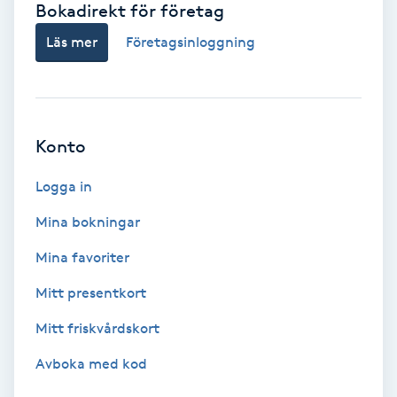
Bokadirekt för företag
Babylights
Läs mer
Företagsinloggning
Balayage
Bambumassage
Konto
Barber
Logga in
Mina bokningar
Barnklippning
Mina favoriter
BIAB
Mitt presentkort
Mitt friskvårdskort
Blowout
Avboka med kod
Bottenfärg