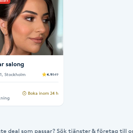
rabatt
r salong
1, Stockholm
4.9
849
Boka inom 24 h
kning
nte deal som passar? Sök tjänster & företag till or