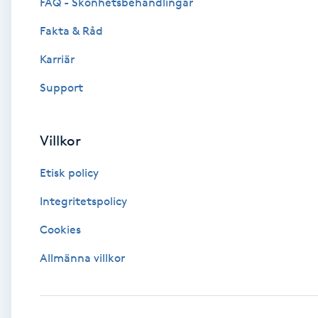
Eyeliner-tatuering
FAQ - Skönhetsbehandlingar
F
Fakta & Råd
Face framing
Karriär
Support
Faceliftmassage
Fet hårbotten
Villkor
Etisk policy
Fettreducering
Integritetspolicy
Fibromassage
Cookies
Fillers
Allmänna villkor
Fotmassage