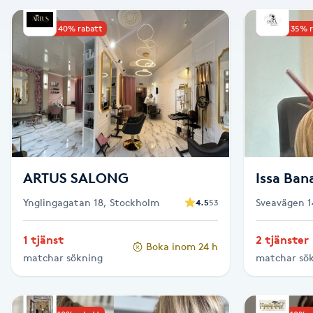
Alternativmedicin
Upp till 40% rabatt
Upp till 35% 
Andningsmassage
Ansiktslyft utan kirurgi
Aromamassage
Ashtanga Yoga
ARTUS SALONG
Issa Ban
Ynglingagatan 18, Stockholm
Sveavägen 1
4.5
53
Ayurveda
1 tjänst
2 tjänster
Boka inom 24 h
Ayurvedisk Massage
matchar sökning
matchar sö
Ansiktsbehandling djuprengörande
B