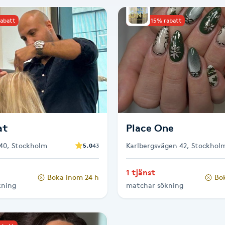
rabatt
Upp till 15% rabatt
at
Place One
40, Stockholm
Karlbergsvägen 42, Stockhol
5.0
43
1 tjänst
Boka inom 24 h
Bo
kning
matchar sökning