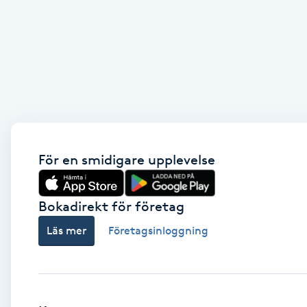
Brynformning
Brynfärgning
Brynplockning
Bröllopsuppsättning
För en smidigare upplevelse
C
Celluliter
Bokadirekt för företag
Läs mer
Företagsinloggning
Coachning
Color correction