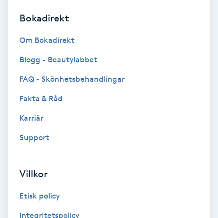
Bokadirekt
Brynformning
Om Bokadirekt
Brynfärgning
Blogg - Beautylabbet
Brynplockning
FAQ - Skönhetsbehandlingar
Fakta & Råd
Bröllopsuppsättning
C
Karriär
Support
Celluliter
Coachning
Villkor
Color correction
Etisk policy
Integritetspolicy