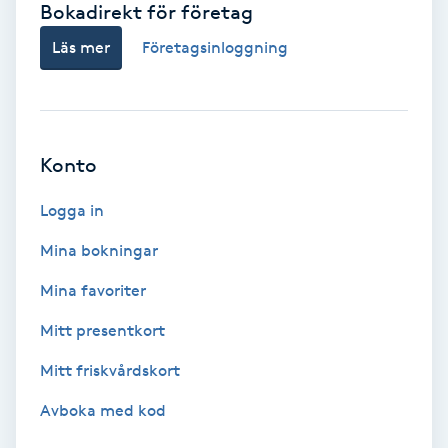
Bokadirekt för företag
Babylights
Läs mer
Företagsinloggning
Balayage
Bambumassage
Konto
Barber
Logga in
Mina bokningar
Barnklippning
Mina favoriter
BIAB
Mitt presentkort
Mitt friskvårdskort
Blowout
Avboka med kod
Bottenfärg