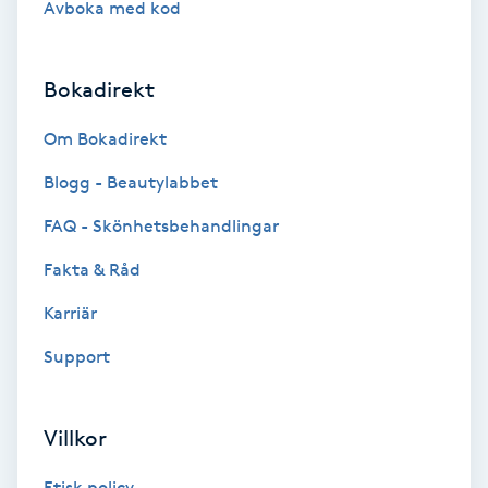
Avboka med kod
Brynformning
Bokadirekt
Brynfärgning
Om Bokadirekt
Brynplockning
Blogg - Beautylabbet
Bröllopsuppsättning
FAQ - Skönhetsbehandlingar
C
Fakta & Råd
Celluliter
Karriär
Support
Coachning
Color correction
Villkor
Etisk policy