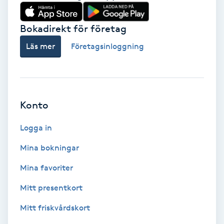
Babylights
Bokadirekt för företag
Balayage
Läs mer
Företagsinloggning
Bambumassage
Barber
Konto
Logga in
Barnklippning
Mina bokningar
BIAB
Mina favoriter
Blowout
Mitt presentkort
Mitt friskvårdskort
Bottenfärg