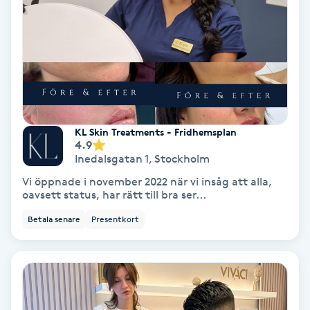
Terapi
Thaimassage
Toning
Torr hårbotten
KL Skin Treatments - Fridhemsplan
4.9
Torrborstning
Inedalsgatan 1
,
Stockholm
Vi öppnade i november 2022 när vi insåg att alla,
oavsett status, har rätt till bra ser...
Triggerpunktsmassage
Betala senare
Presentkort
Trådning
Träning