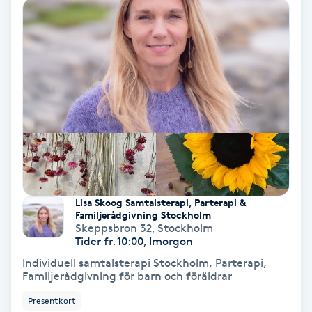
Color correction
Cryoterapi
D
Damklippning
Dermapen
Diamantslipning
E
Lisa Skoog Samtalsterapi, Parterapi &
Familjerådgivning Stockholm
Skeppsbron 32
,
Stockholm
Enzympeeling
Tider fr. 10:00, Imorgon
Individuell samtalsterapi Stockholm, Parterapi,
Extensions
Familjerådgivning för barn och föräldrar
Presentkort