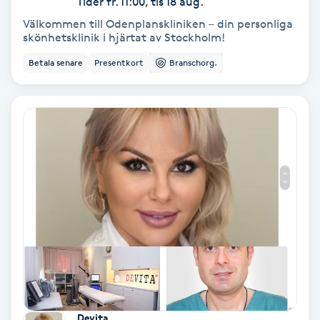
Tider fr. 11:00, tis 18 aug.
Fransförlängning Volym
Välkommen till Odenplanskliniken – din personliga
skönhetsklinik i hjärtat av Stockholm!
Fransk manikyr
Betala senare
Presentkort
Branschorg.
Fransrengöring
Frekvensterapi
Friskvård
Friskvårdsmassage
Frisör
Funktionsanalys
Devita