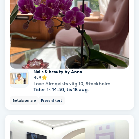
Spa
Spa manikyr & pedikyr
Spa-manikyr
Spa-pedikyr
Nails & beauty by Anna
4.9
Spraytan
Love Almqvists väg 10
,
Stockholm
Tider fr. 14:30, tis 18 aug.
Stylist
Betala senare
Presentkort
Sugaring
Svensk massage