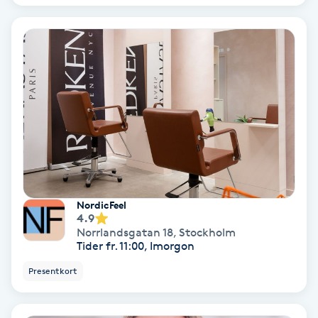
Bottenfärg
Brynformning
Brynfärgning
Brynplockning
Bröllopsuppsättning
NordicFeel
C
4.9
Norrlandsgatan 18
,
Stockholm
Tider fr. 11:00, Imorgon
Celluliter
Presentkort
Coachning