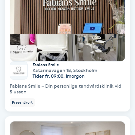
Medium
Megavolymfransar
Melasma
Mesoterapi
Fabians Smile
Katarinavägen 18
,
Stockholm
MicroPen
Tider fr. 09:00, Imorgon
Fabians Smile – Din personliga tandvårdsklinik vid
Slussen
Microshading
Presentkort
Mixfransar
N
Nagelförlängning