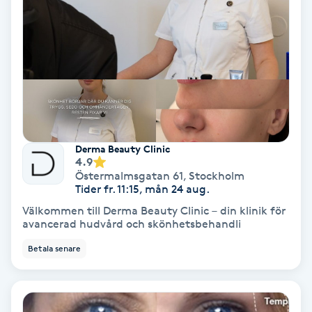
Osteopati
P
Paraffinbehandling
Pedikyr
Pensionärklippning
Derma Beauty Clinic
4.9
Östermalmsgatan 61
,
Stockholm
Permanent
Tider fr. 11:15, mån 24 aug.
Välkommen till Derma Beauty Clinic – din klinik för
avancerad hudvård och skönhetsbehandli
Permanent hårborttagning
Betala senare
Permanent ögonbrynsmakeup
Personal shopper