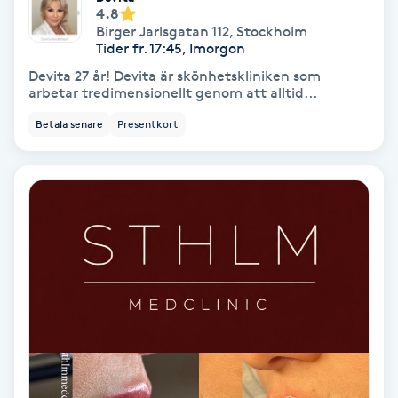
4.8
Färgning
Birger Jarlsgatan 112
,
Stockholm
Tider fr. 17:45, Imorgon
Föning
Devita 27 år! Devita är skönhetskliniken som
arbetar tredimensionellt genom att alltid...
G
Betala senare
Presentkort
Gel naglar
Gelenaglar
Gellack
Gellack med förstärkning
Gravidmassage
Gravidyoga