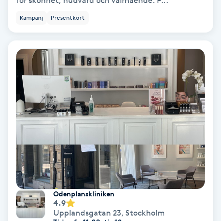
för skönhet, hudvård och välmående. P...
Fotmassage
Kampanj
Presentkort
Fotsvamp
Fotvård
Fransar
Fransborttagning
Fransfärgning
Fransförlängning
Odenplanskliniken
4.9
Fransförlängning Megavolym
Upplandsgatan 23
,
Stockholm