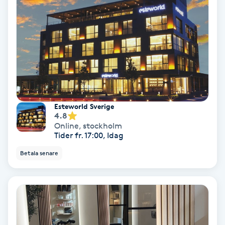
Keratinbehandling
Kinesiologi
Kinesisk medicin
Kiropraktik
Esteworld Sverige
4.8
Online
,
stockholm
Klangmassage
Tider fr. 17:00, Idag
Betala senare
Klippning
Klippning & Slingor
Klippning ungdom