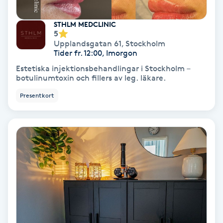
STHLM MEDCLINIC
Gruppträning
5
Upplandsgatan 61
,
Stockholm
Tider fr. 12:00, Imorgon
Gua Sha-massage
Estetiska injektionsbehandlingar i Stockholm –
H
botulinumtoxin och fillers av leg. läkare.
Hatha Yoga
Presentkort
Headspa
Healing
Herrklippning
HIFU