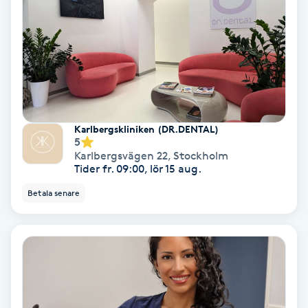
Svettbehandling
T
Tuina-massage
Taktil massage
Karlbergskliniken (DR.DENTAL)
5
Karlbergsvägen 22
,
Stockholm
Tandblekning
Tider fr. 09:00, lör 15 aug.
Betala senare
Tandläkare
Tatuering
Tatueringsborttagning