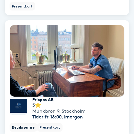
Ansiktsbehandling djuprengörande
Presentkort
B
Babylights
Balayage
Bambumassage
Barber
Barnklippning
Priapos AB
5
Munkbron 9
,
Stockholm
BIAB
Tider fr. 18:00, Imorgon
Betala senare
Presentkort
Blowout