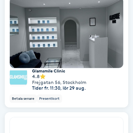
Samtalsterapi
Senioryoga
Shiatsu
Singelfransar
Glamsmile Clinic
4.8
Sjukgymnastik
Frejgatan 56
,
Stockholm
Tider fr. 11:30, lör 29 aug.
Skalpmassage
Betala senare
Presentkort
Skinbooster
Sklerosering