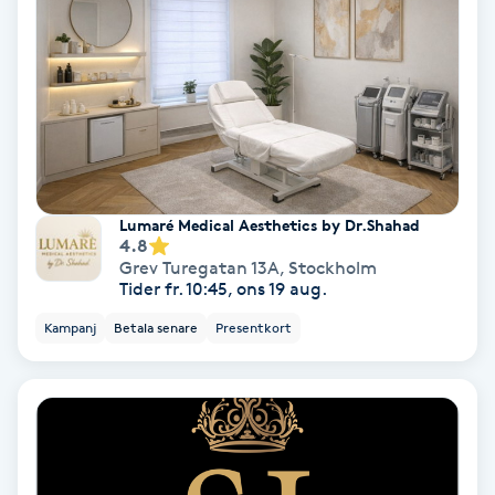
Nagelförlängning akryl
Nagelförlängning gelé
Nagelförlängning glasfiber
Lumaré Medical Aesthetics by Dr.Shahad
Nagelförlängning silke
4.8
Grev Turegatan 13A
,
Stockholm
Tider fr. 10:45, ons 19 aug.
Nagelförstärkning
Kampanj
Betala senare
Presentkort
Nagelklippning
Nagelsvamp
Nageltrång