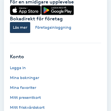
För en smidigare upplevelse
Volymfransar
Bokadirekt för företag
Vårtor
Läs mer
Företagsinloggning
Y
Yin Yoga
Yoga
Konto
Logga in
Yoga Nidra
Mina bokningar
Yogamassage
Mina favoriter
Z
Mitt presentkort
Zonterapi
Mitt friskvårdskort