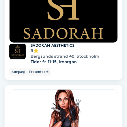
Nagelvård
Naglar borttagning
SADORAH AESTHETICS
Naglar reparation
5
Bergsunds strand 40
,
Stockholm
Tider fr. 11:15, Imorgon
Naprapati
Kampanj
Presentkort
Navelpiercing
NBE-massage
Ny frisyr
O