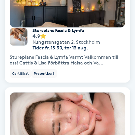
Hollywood Peel
Hot Stone Massage
Stureplans Fascia & Lymfa
4.9
Hot yoga
Kungstensgatan 2
,
Stockholm
Tider fr. 13:30, tor 13 aug.
Hudföryngring
Stureplans Fascia & Lymfa Varmt Välkommen till
oss! Cattis & Lisa Förbättra Hälsa och Vä...
Huduppstramning
Certifikat
Presentkort
Hudvård
Hyaluronsyra
Hyperhidros