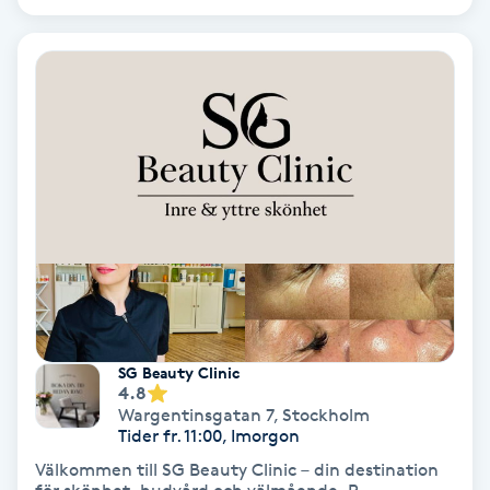
Extensions borttagning
Eyeliner-tatuering
F
Face framing
Faceliftmassage
Fet hårbotten
Fettreducering
SG Beauty Clinic
4.8
Fibromassage
Wargentinsgatan 7
,
Stockholm
Tider fr. 11:00, Imorgon
Fillers
Välkommen till SG Beauty Clinic – din destination