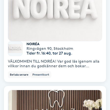
Lymfmassage
Läpptatuering
M
Makeup
NOIRÉA
Manikyr & Pedikyr
Ringvägen 90
,
Stockholm
Tider fr. 16:40, tor 27 aug.
VÄLKOMMEN TILL NOIRÉA! Var god läs igenom alla
Massage
villkor innan du godkänner dem och bokar...
Betala senare
Presentkort
Medial vägledning
Medicinsk massage
Meditation