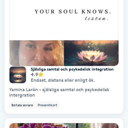
Skoinlägg
Skägg
Skäggfärgning
Skäggklippning
Själsliga samtal och psykedelisk integration
Skäggtrimmning
4.9
Endast
,
distans eller enligt ök.
Yamina Larón - själsliga samtal och psykedelisk
Skönhet
intergration
Betala senare
Presentkort
Slingor
Sockring