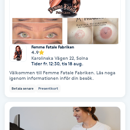
Olaplex
Olaplexbehandling
Ombre
Femme Fatale Fabriken
4.9
Ombre brows
Karolinska Vägen 22
,
Solna
Tider fr. 12:30, tis 18 aug.
Ombre naglar
Välkommen till Femme Fatale Fabriken. Läs noga
igenom informationen inför din besök.
Optiker
Betala senare
Presentkort
Ortobionomi
Ortopedi