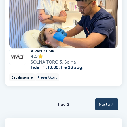
Tvätt & Fön
V
Vaccination
Vampyrbehandling
Vivaci Klinik
Vaxning
4.5
SOLNA TORG 3
,
Solna
Tider fr. 10:00, fre 28 aug.
Vaxning brasiliansk
Betala senare
Presentkort
Veterinär
Vibrationsmassage
1 av 2
Nästa
Vinyasa Yoga