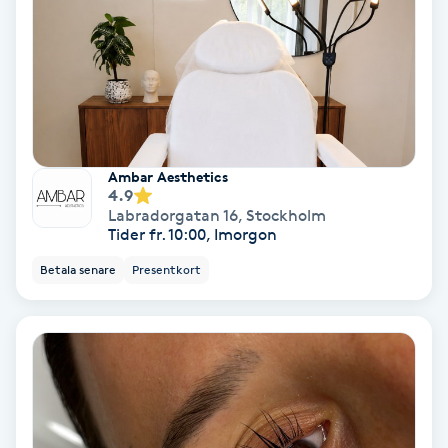
PRP (Platelet Rich Plasma)
PRX-T33
Psoriasis
Ambar Aesthetics
4.9
PT
Labradorgatan 16
,
Stockholm
Tider fr. 10:00, Imorgon
R
Betala senare
Presentkort
Radiofrekvens
Rakning
Reflexologi