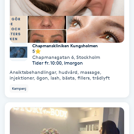
Hypnos
Hårborttagning
Hårbottenbehandling
Chapmanskliniken Kungsholmen
5
Hårförlängning
Chapmansgatan 6
,
Stockholm
Tider fr. 10:00, Imorgon
Ansiktsbehandlingar, hudvård, massage,
Hårvård
injektioner, ögon, lash, bästa, fillers, trådlyft
Kampanj
Hälsa
Hälsprickor
I
Idrottsmassage