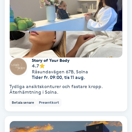
IPL
IPL hårborttagning
IR-massage
J
Story of Your Body
4.7
Japansk massage
Råsundavägen 67B
,
Solna
Tider fr. 09:00, tis 11 aug.
K
Tydliga ansiktskonturer och fastare kropp.
Återhämtning i Solna.
K18
Betala senare
Presentkort
Katun fransar
Kemisk peeling