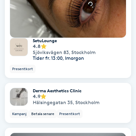
Regndroppsmassage
Reiki
Reikihealing
SetuLounge
4.8
Sjöviksvägen 83
,
Stockholm
Reiki massage
Tider fr. 13:00, Imorgon
Presentkort
Restorative Yoga
Rosacea
Derma Aesthetics Clinic
4.9
Hälsingegatan 35
,
Stockholm
Rosenmetoden
Kampanj
Betala senare
Presentkort
Ryggmassage
S