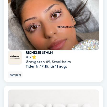
Laserbehandling
Lashlift Keratin
LED-ljusterapi
Liktornar
RICHESSE STHLM
LPG
4.7
Grevgatan 69
,
Stockholm
Tider fr. 17:15, tis 11 aug.
LPG-behandling
Kampanj
LPG-massage
Luggklippning