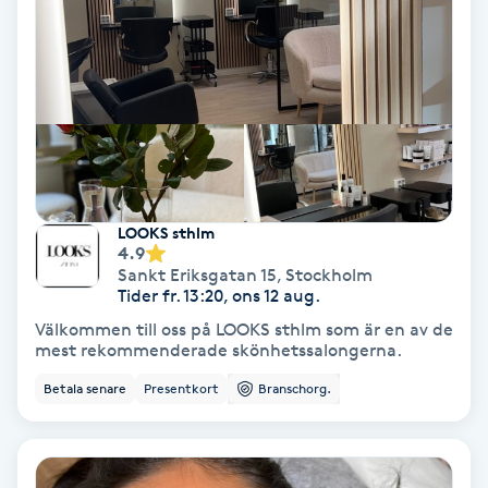
Koppningsmassage
Kosmetisk tatuering
Kostrådgivning
Kroppsinpackning
LOOKS sthlm
4.9
Sankt Eriksgatan 15
,
Stockholm
Kroppspeeling
Tider fr. 13:20, ons 12 aug.
Välkommen till oss på LOOKS sthlm som är en av de
Käkledsbehandling
mest rekommenderade skönhetssalongerna.
Betala senare
Presentkort
Branschorg.
Kärlbehandling
L