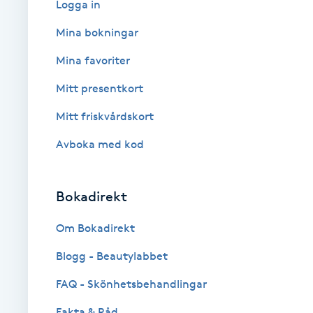
Logga in
Babylights
Mina bokningar
Mina favoriter
Balayage
Mitt presentkort
Bambumassage
Mitt friskvårdskort
Avboka med kod
Barber
Barnklippning
Bokadirekt
BIAB
Om Bokadirekt
Blogg - Beautylabbet
Blowout
FAQ - Skönhetsbehandlingar
Bottenfärg
Fakta & Råd