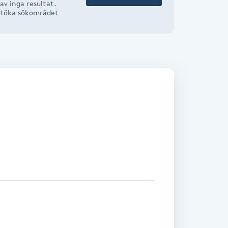
v inga resultat.
r utöka sökområdet