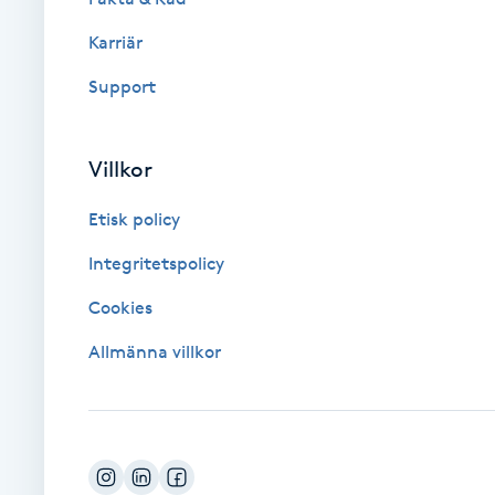
Karriär
Brynformning
Support
Brynfärgning
Villkor
Brynplockning
Etisk policy
Bröllopsuppsättning
Integritetspolicy
C
Cookies
Celluliter
Allmänna villkor
Coachning
Color correction