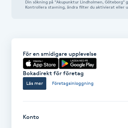
Din sökning på "Akupunktur Lindholmen, Göteborg" ga
Alternativmedicin
Kontrollera stavning, ändra filter du aktivierat elle
Andningsmassage
Ansiktslyft utan kirurgi
För en smidigare upplevelse
Aromamassage
Ashtanga Yoga
Bokadirekt för företag
Läs mer
Företagsinloggning
Ayurveda
Ayurvedisk Massage
Konto
Ansiktsbehandling djuprengörande
B