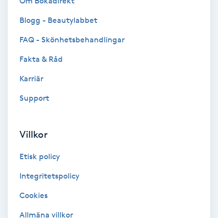
Om Bokadirekt
Blogg - Beautylabbet
Bottenfärg
FAQ - Skönhetsbehandlingar
Brynformning
Fakta & Råd
Brynfärgning
Karriär
Support
Brynplockning
Bröllopsuppsättning
Villkor
C
Etisk policy
Celluliter
Integritetspolicy
Cookies
Coachning
Allmäna villkor