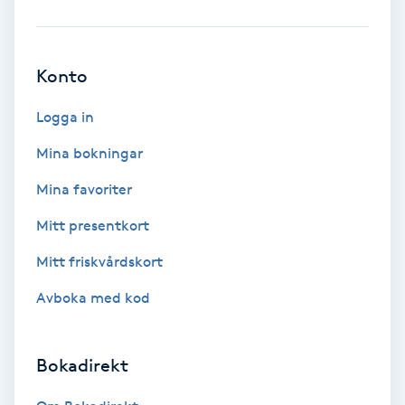
Ansiktsbehandling djuprengörande
B
Konto
Babylights
Logga in
Balayage
Mina bokningar
Mina favoriter
Bambumassage
Mitt presentkort
Barber
Mitt friskvårdskort
Barnklippning
Avboka med kod
BIAB
Bokadirekt
Blowout