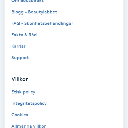
Om Bokadirekt
Blogg - Beautylabbet
Bottenfärg
FAQ - Skönhetsbehandlingar
Brynformning
Fakta & Råd
Brynfärgning
Karriär
Support
Brynplockning
Bröllopsuppsättning
Villkor
C
Etisk policy
Celluliter
Integritetspolicy
Cookies
Coachning
Allmänna villkor