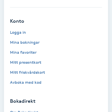
Ansiktsbehandling djuprengörande
B
Konto
Babylights
Logga in
Balayage
Mina bokningar
Mina favoriter
Bambumassage
Mitt presentkort
Barber
Mitt friskvårdskort
Barnklippning
Avboka med kod
BIAB
Bokadirekt
Blowout