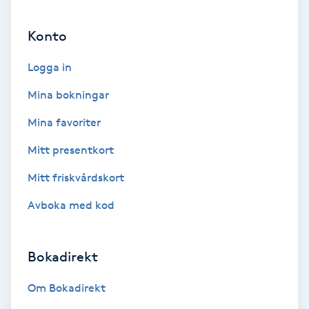
Ansiktsbehandling djuprengörande
Konto
B
Logga in
Babylights
Mina bokningar
Balayage
Mina favoriter
Bambumassage
Mitt presentkort
Mitt friskvårdskort
Barber
Avboka med kod
Barnklippning
Bokadirekt
BIAB
Om Bokadirekt
Blowout