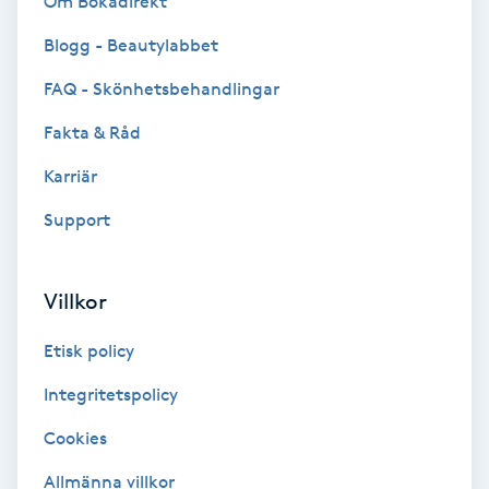
Om Bokadirekt
Blogg - Beautylabbet
Bottenfärg
FAQ - Skönhetsbehandlingar
Brynformning
Fakta & Råd
Brynfärgning
Karriär
Support
Brynplockning
Bröllopsuppsättning
Villkor
C
Etisk policy
Celluliter
Integritetspolicy
Cookies
Coachning
Allmänna villkor