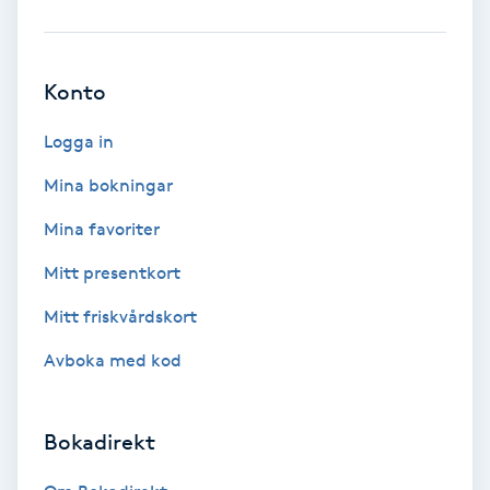
Ansiktsbehandling djuprengörande
B
Konto
Babylights
Logga in
Balayage
Mina bokningar
Mina favoriter
Bambumassage
Mitt presentkort
Barber
Mitt friskvårdskort
Barnklippning
Avboka med kod
BIAB
Bokadirekt
Blowout