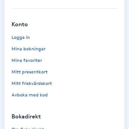
Ansiktsbehandling djuprengörande
B
Konto
Babylights
Logga in
Balayage
Mina bokningar
Mina favoriter
Bambumassage
Mitt presentkort
Barber
Mitt friskvårdskort
Barnklippning
Avboka med kod
BIAB
Bokadirekt
Blowout