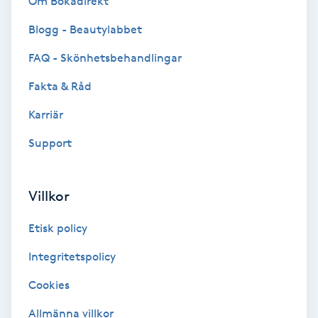
Om Bokadirekt
Blogg - Beautylabbet
Bottenfärg
FAQ - Skönhetsbehandlingar
Brynformning
Fakta & Råd
Brynfärgning
Karriär
Support
Brynplockning
Bröllopsuppsättning
Villkor
C
Etisk policy
Celluliter
Integritetspolicy
Cookies
Coachning
Allmänna villkor