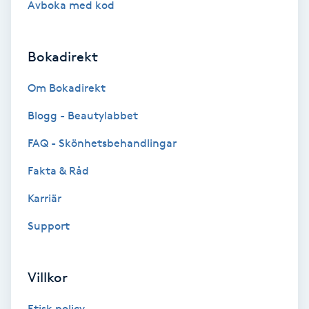
Avboka med kod
Brynformning
Bokadirekt
Brynfärgning
Om Bokadirekt
Brynplockning
Blogg - Beautylabbet
Bröllopsuppsättning
FAQ - Skönhetsbehandlingar
C
Fakta & Råd
Celluliter
Karriär
Support
Coachning
Color correction
Villkor
Etisk policy