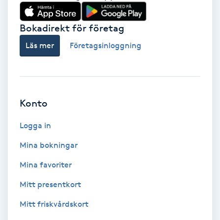
Babylights
Bokadirekt för företag
Balayage
Läs mer
Företagsinloggning
Bambumassage
Barber
Konto
Logga in
Barnklippning
Mina bokningar
BIAB
Mina favoriter
Blowout
Mitt presentkort
Mitt friskvårdskort
Bottenfärg